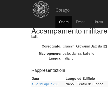
Corago
Opere
Eventi
Libretti
Accampamento militare
ballo
Coreografo:
Giannini Giovanni Battista [2] 
Macrogenere:
ballo, danza, balletto
Lingua:
italiano
Rappresentazioni
Data
Luogo ed Edificio
15 o 19 apr. 1788
Napoli, Teatro del Fondo