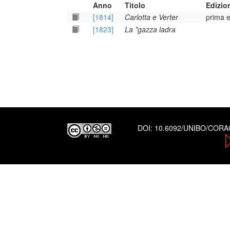
Anno
Titolo
Edizio
[1814]
Carlotta e Verter
prima e
[1823]
La *gazza ladra
DOI:
10.6092/UNIBO/COR