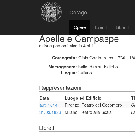
Corago
Opere
Eventi
Libretti
Apelle e Campaspe
azione pantomimica
in 4 atti
Coreografo:
Gioia Gaetano (ca. 1760 - 18
Macrogenere:
ballo, danza, balletto
Lingua:
italiano
Rappresentazioni
Data
Luogo ed Edificio
T
aut. 1814
Firenze, Teatro del Cocomero
Ca
31/03/1823
Milano, Teatro alla Scala
L
Libretti