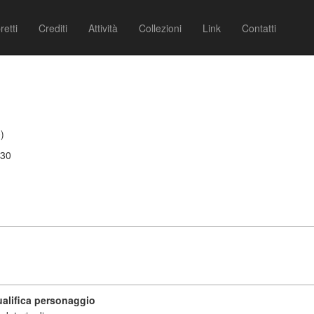
retti
Crediti
Attività
Collezioni
Link
Contatti
)
830
alifica personaggio