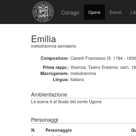
Corago
Opere
Eventi
Lib
Emilia
melodramma semiserio
Compositore:
Canetti Francesco (fl. 1784 - 1830
Prima rappr.:
Vicenza, Teatro Eretenio: carn. 1
Macrogenere:
melodramma
Lingua:
italiano
Ambientazione
La scena è al feudo del conte Ugone
Personaggi
N.
Personaggio
Qu