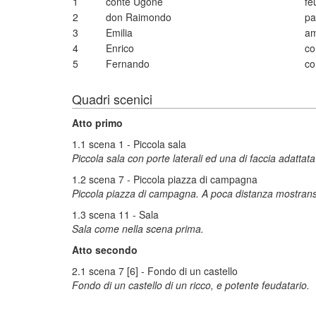
1
conte Ugone
fe
2
don Raimondo
pa
3
Emilia
am
4
Enrico
co
5
Fernando
co
Quadri scenici
Atto primo
1.1 scena 1 - Piccola sala
Piccola sala con porte laterali ed una di faccia adattat
1.2 scena 7 - Piccola piazza di campagna
Piccola piazza di campagna. A poca distanza mostrans
1.3 scena 11 - Sala
Sala come nella scena prima.
Atto secondo
2.1 scena 7 [6] - Fondo di un castello
Fondo di un castello di un ricco, e potente feudatario.