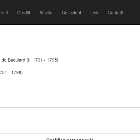
retti
Crediti
Attività
Collezioni
Link
Contatti
de Baculard (fl. 1791 - 1795)
1751 - 1796)