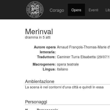
Corago
Opere
Eventi
Lib
Merinval
dramma
in 5 atti
Autore opera
Arnaud François-Thomas-Marie d' 
letteraria:
Traduttore:
Caminer Turra Elisabetta (29/07/
Macrogenere:
opera teatrale
Lingua:
italiano
Ambientazione
La scena è nei contorni d'una città e quindi in essa
Personaggi