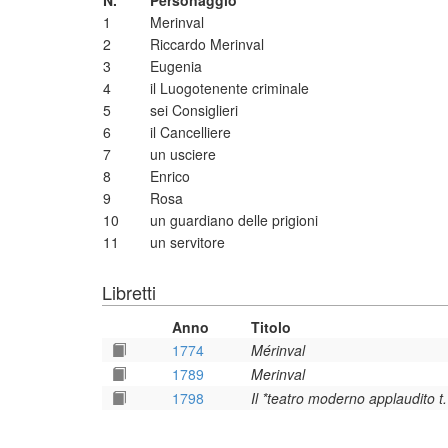
N.
Personaggio
1
Merinval
2
Riccardo Merinval
3
Eugenia
4
il Luogotenente criminale
5
sei Consiglieri
6
il Cancelliere
7
un usciere
8
Enrico
9
Rosa
10
un guardiano delle prigioni
11
un servitore
Libretti
Anno
Titolo
1774
Mérinval
1789
Merinval
1798
Il *teatro moderno applaudito t