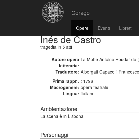
Corago
Opere
Eventi
Libretti
Inés de Castro
tragedia
in 5 atti
Autore opera
La Motte Antoine Houdar de (f
letteraria:
Traduttore:
Albergati Capacelli Francesco
Prima rappr.:
: 1796
Macrogenere:
opera teatrale
Lingua:
italiano
Ambientazione
La scena è in Lisbona
Personaggi