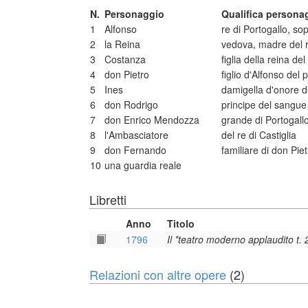
N.
Personaggio
Qualifica persona
1
Alfonso
re di Portogallo, so
2
la Reina
vedova, madre del r
3
Costanza
figlia della reina del
4
don Pietro
figlio d'Alfonso del 
5
Ines
damigella d'onore d
6
don Rodrigo
principe del sangue 
7
don Enrico Mendozza
grande di Portogall
8
l'Ambasciatore
del re di Castiglia
9
don Fernando
familiare di don Piet
10
una guardia reale
Libretti
Anno
Titolo
1796
Il *teatro moderno applaudito t. 
Relazioni con altre opere
(2)