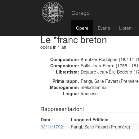
Corago
Opere
Eventi
Libretti
Le *franc breton
opéra
in 1 atti
Compositore:
Kreutzer Rodolphe (16/11/17
Compositore:
Solié Jean-Pierre (1755 - 181
Librettista:
Dejaure Jean-Élie Bédéno (1
Prima rappr.:
Parigi, Salle Favart (Premièr
Macrogenere:
melodramma
Lingua:
francese
Rappresentazioni
Data
Luogo ed Edificio
03/11/1792
Parigi, Salle Favart (Première)