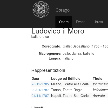
Corago
Opere
Eventi
Libretti
Ludovico il Moro
ballo eroico
Coreografo:
Gallet Sebastiano (1753 - 18
Macrogenere:
ballo, danza, balletto
Lingua:
italiano
Rappresentazioni
Data
Luogo ed Edificio
Titolo
26/12/1785
Milano, Teatro alla Scala
Ipermestr
20/01/1787
Torino, Teatro Regio
Volodimir
04/11/1787
Napoli, Teatro San Carlo
Ariarate
Libretti