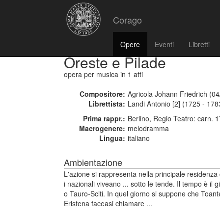
Corago
Opere
Eventi
Libretti
Oreste e Pilade
opera per musica
in 1 atti
Compositore:
Agricola Johann Friedrich (0
Librettista:
Landi Antonio [2] (1725 - 178
Prima rappr.:
Berlino, Regio Teatro: carn. 
Macrogenere:
melodramma
Lingua:
italiano
Ambientazione
L'azione si rappresenta nella principale residenza
i nazionali viveano ... sotto le tende. Il tempo è i
o Tauro-Sciti. In quel giorno si suppone che Toant
Eristena faceasi chiamare ...