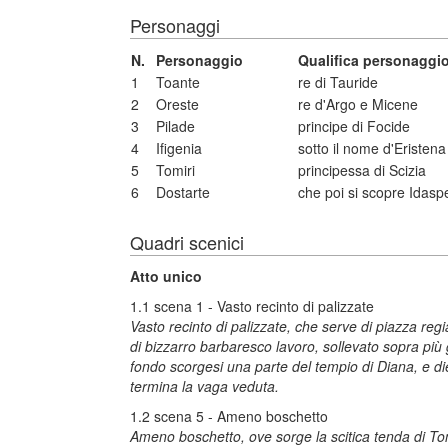
Personaggi
N.
Personaggio
Qualifica personaggi
1
Toante
re di Tauride
2
Oreste
re d'Argo e Micene
3
Pilade
principe di Focide
4
Ifigenia
sotto il nome d'Eristena
5
Tomiri
principessa di Scizia
6
Dostarte
che poi si scopre Idasp
Quadri scenici
Atto unico
1.1 scena 1 - Vasto recinto di palizzate
Vasto recinto di palizzate, che serve di piazza re
di bizzarro barbaresco lavoro, sollevato sopra più gr
fondo scorgesi una parte del tempio di Diana, e di
termina la vaga veduta.
1.2 scena 5 - Ameno boschetto
Ameno boschetto, ove sorge la scitica tenda di Tom