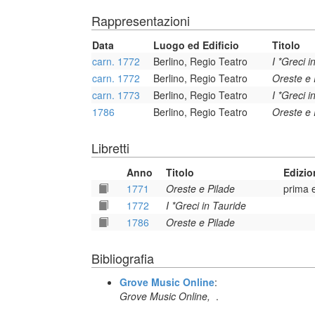
Rappresentazioni
Data
Luogo ed Edificio
Titolo
carn. 1772
Berlino, Regio Teatro
I *Greci i
carn. 1772
Berlino, Regio Teatro
Oreste e 
carn. 1773
Berlino, Regio Teatro
I *Greci i
1786
Berlino, Regio Teatro
Oreste e 
Libretti
Anno
Titolo
Edizio
1771
Oreste e Pilade
prima 
1772
I *Greci in Tauride
1786
Oreste e Pilade
Bibliografia
Grove Music Online
:
Grove Music Online,
.