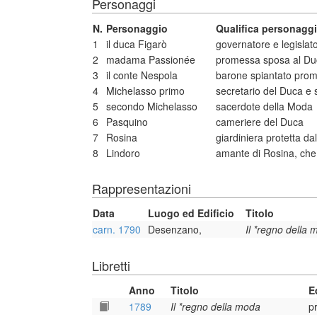
Personaggi
N.
Personaggio
Qualifica personagg
1
il duca Figarò
governatore e legisla
2
madama Passionée
promessa sposa al Du
3
il conte Nespola
barone spiantato pro
4
Michelasso primo
secretario del Duca e
5
secondo Michelasso
sacerdote della Moda
6
Pasquino
cameriere del Duca
7
Rosina
giardiniera protetta 
8
Lindoro
amante di Rosina, che 
Rappresentazioni
Data
Luogo ed Edificio
Titolo
carn. 1790
Desenzano,
Il *regno della
Libretti
Anno
Titolo
E
1789
Il *regno della moda
p