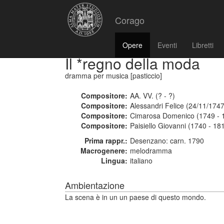
Corago
Opere
Eventi
Libretti
Il *regno della moda
dramma per musica [pasticcio]
Compositore:
AA. VV. (? - ?)
Compositore:
Alessandri Felice (24/11/174
Compositore:
Cimarosa Domenico (1749 - 
Compositore:
Paisiello Giovanni (1740 - 18
Prima rappr.:
Desenzano: carn. 1790
Macrogenere:
melodramma
Lingua:
italiano
Ambientazione
La scena è in un un paese di questo mondo.