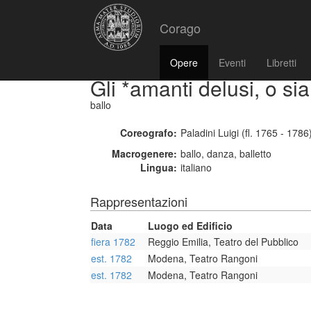
Corago
Opere
Eventi
Libretti
Gli *amanti delusi, o si
ballo
Coreografo:
Paladini Luigi (fl. 1765 - 1786
Macrogenere:
ballo, danza, balletto
Lingua:
italiano
Rappresentazioni
Data
Luogo ed Edificio
fiera 1782
Reggio Emilia, Teatro del Pubblico
est. 1782
Modena, Teatro Rangoni
est. 1782
Modena, Teatro Rangoni