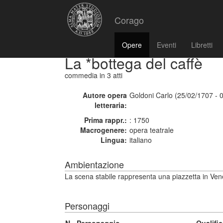
Corago
Opere
Eventi
Libretti
La *bottega del caffè
commedia
in 3 atti
Autore opera
Goldoni Carlo (25/02/1707 - 
letteraria:
Prima rappr.:
: 1750
Macrogenere:
opera teatrale
Lingua:
italiano
Ambientazione
La scena stabile rappresenta una piazzetta in Vene
Personaggi