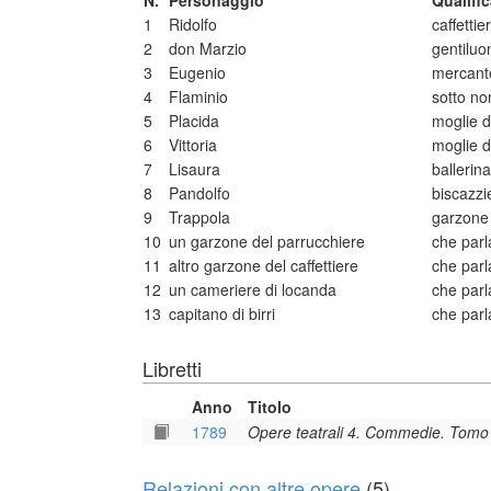
N.
Personaggio
Qualifi
1
Ridolfo
caffettie
2
don Marzio
gentiluo
3
Eugenio
mercant
4
Flaminio
sotto no
5
Placida
moglie di
6
Vittoria
moglie d
7
Lisaura
ballerina
8
Pandolfo
biscazzi
9
Trappola
garzone 
10
un garzone del parrucchiere
che parl
11
altro garzone del caffettiere
che parl
12
un cameriere di locanda
che parl
13
capitano di birri
che parl
Libretti
Anno
Titolo
1789
Opere teatrali 4. Commedie. Tomo
Relazioni con altre opere
(5)