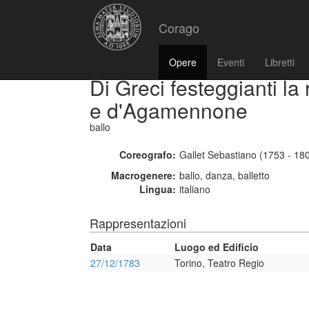
Corago
Opere
Eventi
Libretti
Di Greci festeggianti la 
e d'Agamennone
ballo
Coreografo:
Gallet Sebastiano (1753 - 18
Macrogenere:
ballo, danza, balletto
Lingua:
italiano
Rappresentazioni
Data
Luogo ed Edificio
27/12/1783
Torino, Teatro Regio