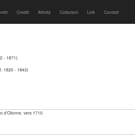
retti
Crediti
Attività
Collezioni
Link
Contatti
2 - 1871)
l. 1820 - 1843)
c d'Olonne, vers 1710.