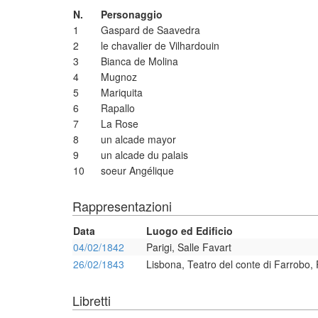
N.
Personaggio
1
Gaspard de Saavedra
2
le chavalier de Vilhardouin
3
Bianca de Molina
4
Mugnoz
5
Mariquita
6
Rapallo
7
La Rose
8
un alcade mayor
9
un alcade du palais
10
soeur Angélique
Rappresentazioni
Data
Luogo ed Edificio
04/02/1842
Parigi, Salle Favart
26/02/1843
Lisbona, Teatro del conte di Farrobo, 
Libretti