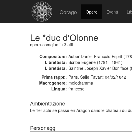
Corago
Opere
Eventi
Lib
Le *duc d'Olonne
opéra-comqiue
in 3 atti
Compositore:
Auber Daniel-François-Esprit (178
Librettista:
Scribe Eugène (1791 - 1861)
Librettista:
Saintine Joseph Xavier Boniface (f
Prima rappr.:
Paris, Salle Favart: 04/02/1842
Macrogenere:
melodramma
Lingua:
francese
Ambientazione
Le 1er acte se passe en Aragon dans le chateau du du
Personaggi