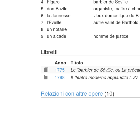
4
Figaro
barbier de Seville
5
don Bazile
organiste, maitre à cha
6
la Jeunesse
vieux domestique de Ba
7
l'Eveille
autre valet de Bartholo
8
un notaire
9
un alcade
homme de justice
Libretti
Anno
Titolo
1775
Le *barbier de Séville, ou La précau
1798
Il *teatro moderno applaudito t. 27
Relazioni con altre opere
(10)