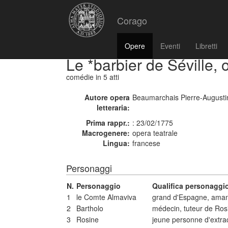
Corago
Opere
Eventi
Libretti
Le *barbier de Séville, 
comédie
in 5 atti
Autore opera
Beaumarchais Pierre-Augusti
letteraria:
Prima rappr.:
: 23/02/1775
Macrogenere:
opera teatrale
Lingua:
francese
Personaggi
N.
Personaggio
Qualifica personaggi
1
le Comte Almaviva
grand d'Espagne, aman
2
Bartholo
médecin, tuteur de Ros
3
Rosine
jeune personne d'extrac