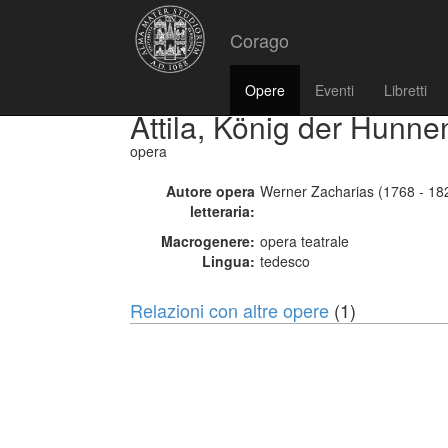
Corago
Opere
Eventi
Libretti
Attila, König der Hunne
opera
Autore opera
Werner Zacharias (1768 - 18
letteraria:
Macrogenere:
opera teatrale
Lingua:
tedesco
Relazioni con altre opere
(1)