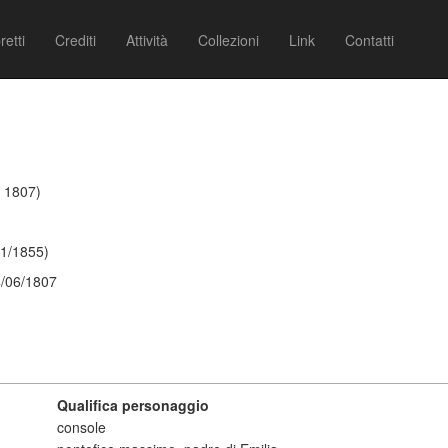
retti
Crediti
Attività
Collezioni
Link
Contatti
- 1807)
01/1855)
4/06/1807
Qualifica personaggio
console