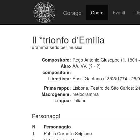
Corago
Opere
Eventi
Lib
Il *trionfo d'Emilia
dramma serio per musica
Compositore:
Rego Antonio Giuseppe (fl. 1804 
Altro
AA. VV. (? - ?)
compositore:
Librettista:
Rossi Gaetano (18/05/1774 - 25/
Prima rappr.:
Lisbona, Teatro de São Carlos: 2
Macrogenere:
melodramma
Lingua:
italiano
Personaggi
N.
Personaggio
1
Publio Cornelio Scipione