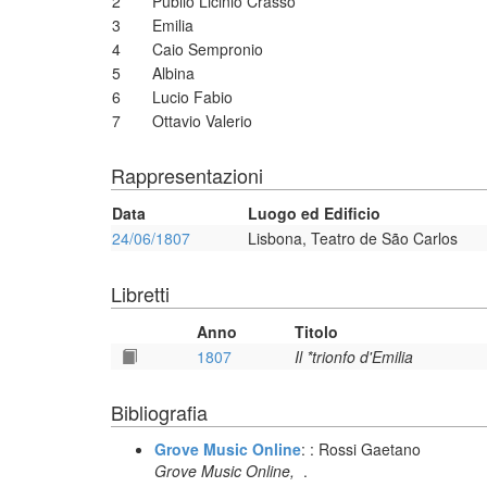
2
Publio Licinio Crasso
3
Emilia
4
Caio Sempronio
5
Albina
6
Lucio Fabio
7
Ottavio Valerio
Rappresentazioni
Data
Luogo ed Edificio
24/06/1807
Lisbona, Teatro de São Carlos
Libretti
Anno
Titolo
1807
Il *trionfo d'Emilia
Bibliografia
Grove Music Online
: : Rossi Gaetano
Grove Music Online,
.