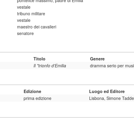
pontefice massimo, padre di Emilia
vestale
tribuno militare
vestale
maestro dei cavalieri
senatore
Titolo
Genere
Il *trionfo d'Emilia
dramma serio per mus
Edizione
Luogo ed Editore
prima edizione
Lisbona, Simone Tadde