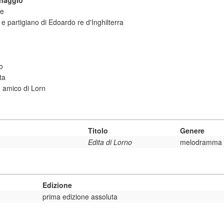
onaggio
le
e partigiano di Edoardo re d'Inghilterra
o
ta
, amico di Lorn
Titolo
Genere
Edita di Lorno
melodramma
Edizione
prima edizione assoluta