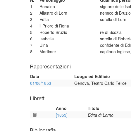
N.
Personaggio
Qualifica pers
1
Ronaldo
signore delle iso
2
Allastro di Lorn
nemico di Bruzio 
3
Edita
sorella di Lorn
4
il Priore di Rona
5
Roberto Bruzio
re di Scozia
6
Isabella
sorella di Robert
7
Ulna
confidente di Edi
8
Mortimer
capitano inglese
Rappresentazioni
Data
Luogo ed Edificio
01/06/1853
Genova, Teatro Carlo Felice
Libretti
Anno
Titolo
[1853]
Edita di Lorno
Bibliografia