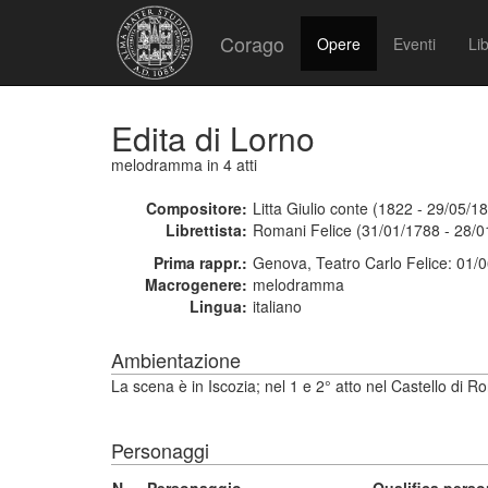
Corago
Opere
Eventi
Lib
Edita di Lorno
melodramma
in 4 atti
Compositore:
Litta Giulio conte (1822 - 29/05/1
Librettista:
Romani Felice (31/01/1788 - 28/0
Prima rappr.:
Genova, Teatro Carlo Felice: 01/
Macrogenere:
melodramma
Lingua:
italiano
Ambientazione
La scena è in Iscozia; nel 1 e 2° atto nel Castello di R
Personaggi