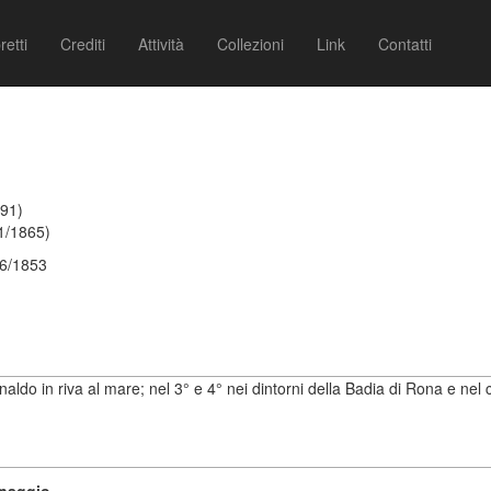
retti
Crediti
Attività
Collezioni
Link
Contatti
891)
1/1865)
06/1853
onaldo in riva al mare; nel 3° e 4° nei dintorni della Badia di Rona e ne