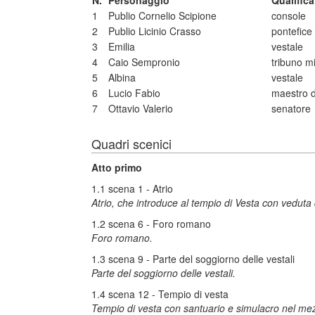
N.
Personaggio
Qualific
1
Publio Cornelio Scipione
console
2
Publio Licinio Crasso
pontefice
3
Emilia
vestale
4
Caio Sempronio
tribuno mi
5
Albina
vestale
6
Lucio Fabio
maestro d
7
Ottavio Valerio
senatore
Quadri scenici
Atto primo
1.1 scena 1 - Atrio
Atrio, che introduce al tempio di Vesta con veduta 
1.2 scena 6 - Foro romano
Foro romano.
1.3 scena 9 - Parte del soggiorno delle vestali
Parte del soggiorno delle vestali.
1.4 scena 12 - Tempio di vesta
Tempio di vesta con santuario e simulacro nel mez