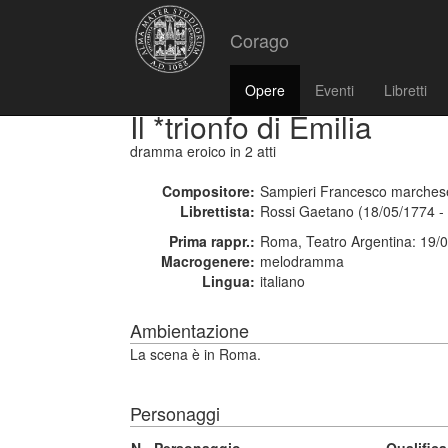
Corago
Opere
Eventi
Libretti
Il *trionfo di Emilia
dramma eroico
in 2 atti
Compositore:
Sampieri Francesco marchese
Librettista:
Rossi Gaetano (18/05/1774 -
Prima rappr.:
Roma, Teatro Argentina: 19/
Macrogenere:
melodramma
Lingua:
italiano
Ambientazione
La scena è in Roma.
Personaggi