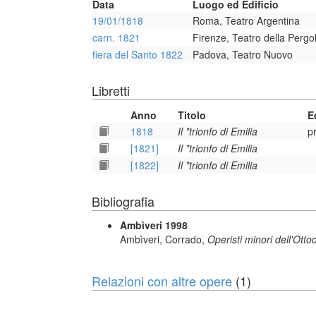
Data
Luogo ed Edificio
19/01/1818
Roma, Teatro Argentina
carn. 1821
Firenze, Teatro della Pergo
fiera del Santo 1822
Padova, Teatro Nuovo
Libretti
Anno
Titolo
E
1818
Il *trionfo di Emilia
p
[1821]
Il *trionfo di Emilia
[1822]
Il *trionfo di Emilia
Bibliografia
Ambìveri 1998
Ambìveri, Corrado,
Operisti minori dell'Otto
Relazioni con altre opere
(1)