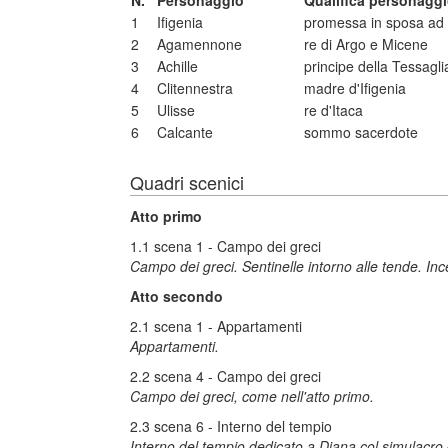
N.
Personaggio
Qualifica personagg
1
Ifigenia
promessa in sposa ad Ac
2
Agamennone
re di Argo e Micene
3
Achille
principe della Tessagli
4
Clitennestra
madre d'Ifigenia
5
Ulisse
re d'Itaca
6
Calcante
sommo sacerdote
Quadri scenici
Atto primo
1.1 scena 1 - Campo dei greci
Campo dei greci. Sentinelle intorno alle tende. Ince
Atto secondo
2.1 scena 1 - Appartamenti
Appartamenti.
2.2 scena 4 - Campo dei greci
Campo dei greci, come nell'atto primo.
2.3 scena 6 - Interno del tempio
Interno del tempio dedicato a Diana col simulacro 