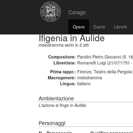
Corago
Opere
Eventi
Libretti
Ifigenia in Aulide
melodramma serio
in 2 atti
Compositore:
Parolini Pietro Giovanni (fl. 1
Librettista:
Romanelli Luigi (21/07/1751 
Prima rappr.:
Firenze, Teatro della Pergola
Macrogenere:
melodramma
Lingua:
italiano
Ambientazione
L'azione si finge in Aulide.
Personaggi