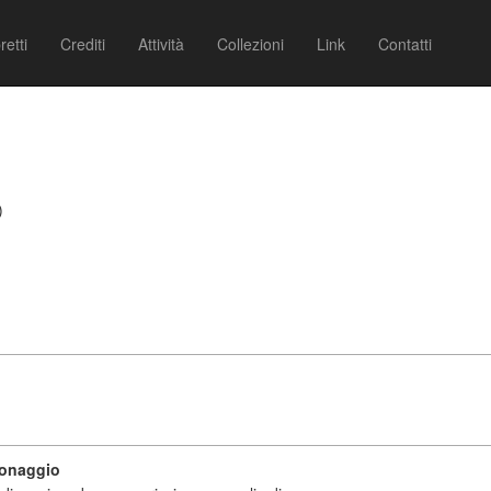
retti
Crediti
Attività
Collezioni
Link
Contatti
)
sonaggio