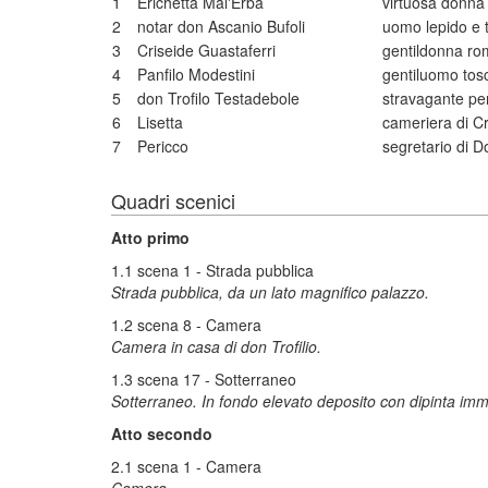
1
Erichetta Mal'Erba
virtuosa donna 
2
notar don Ascanio Bufoli
uomo lepido e 
3
Criseide Guastaferri
gentildonna ro
4
Panfilo Modestini
gentiluomo tos
5
don Trofilo Testadebole
stravagante per
6
Lisetta
cameriera di Cr
7
Pericco
segretario di Do
Quadri scenici
Atto primo
1.1 scena 1 - Strada pubblica
Strada pubblica, da un lato magnifico palazzo.
1.2 scena 8 - Camera
Camera in casa di don Trofilio.
1.3 scena 17 - Sotterraneo
Sotterraneo. In fondo elevato deposito con dipinta imma
Atto secondo
2.1 scena 1 - Camera