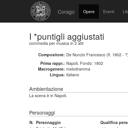
Corago
Opere
Eventi
Lib
I *puntigli aggiustati
commedia per musica
in 2 atti
Compositore:
De Nunzio Francesco (fl. 1802 - ?
Prima rappr.:
Napoli, Fondo: 1802
Macrogenere:
melodramma
Lingua:
italiano
Ambientazione
La scena è in Napoli.
Personaggi
N.
Personaggio
Qualifica per