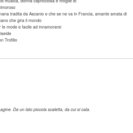
di musica, donna capricciosa e moglie di
timoroso
mana tradita da Ascanio e che se ne va in Francia, amante amata di
cano che gira il mondo
 le mode e facile ad innamorarsi
iseide
n Trofilio
gine. Da un lato piccola scaletta, da cui si cala.