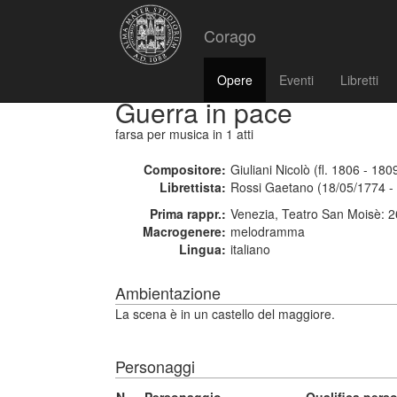
Corago
Opere
Eventi
Libretti
Guerra in pace
farsa per musica
in 1 atti
Compositore:
Giuliani Nicolò (fl. 1806 - 180
Librettista:
Rossi Gaetano (18/05/1774 -
Prima rappr.:
Venezia, Teatro San Moisè: 
Macrogenere:
melodramma
Lingua:
italiano
Ambientazione
La scena è in un castello del maggiore.
Personaggi