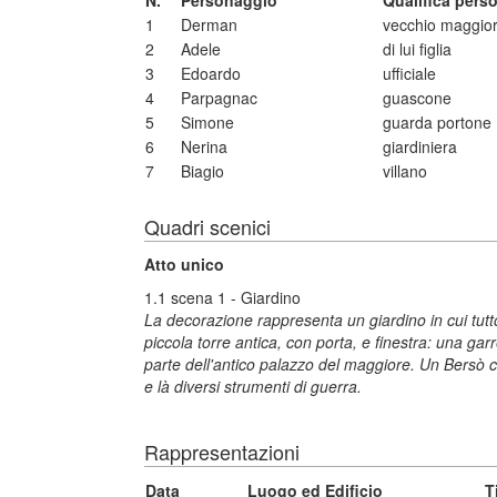
N.
Personaggio
Qualifica pers
1
Derman
vecchio maggio
2
Adele
di lui figlia
3
Edoardo
ufficiale
4
Parpagnac
guascone
5
Simone
guarda portone
6
Nerina
giardiniera
7
Biagio
villano
Quadri scenici
Atto unico
1.1 scena 1 - Giardino
La decorazione rappresenta un giardino in cui tutto
piccola torre antica, con porta, e finestra: una gar
parte dell'antico palazzo del maggiore. Un Bersò
e là diversi strumenti di guerra.
Rappresentazioni
Data
Luogo ed Edificio
T