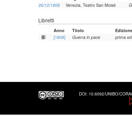
26/12/1808
Venezia, Teatro San Moisè
G
Libretti
Anno
Titolo
Edizion
[1808]
Guerra in pace
prima ed
DOI:
10.6092/UNIBO/COR