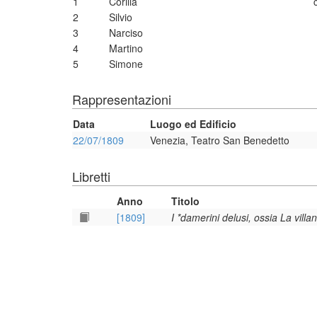
1
Corilla
2
Silvio
3
Narciso
4
Martino
5
Simone
Rappresentazioni
Data
Luogo ed Edificio
22/07/1809
Venezia, Teatro San Benedetto
Libretti
Anno
Titolo
[1809]
I *damerini delusi, ossia La villa