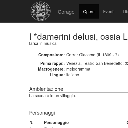
Corago
Opere
Eventi
Lib
I *damerini delusi, ossia L
farsa in musica
Compositore:
Correr Giacomo (fl. 1809 - ?)
Prima rappr.:
Venezia, Teatro San Benedetto: 
Macrogenere:
melodramma
Lingua:
italiano
Ambientazione
La scena è in un villaggio.
Personaggi
N.
Personaggio