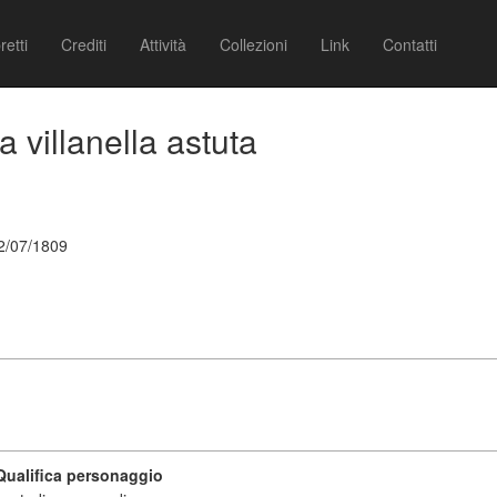
retti
Crediti
Attività
Collezioni
Link
Contatti
a villanella astuta
22/07/1809
Qualifica personaggio