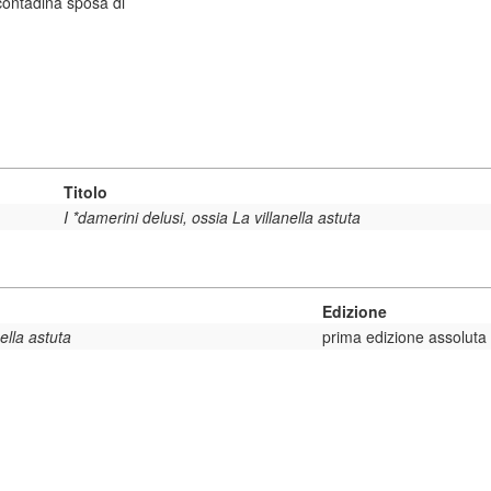
contadina sposa di
Titolo
I *damerini delusi, ossia La villanella astuta
Edizione
nella astuta
prima edizione assoluta