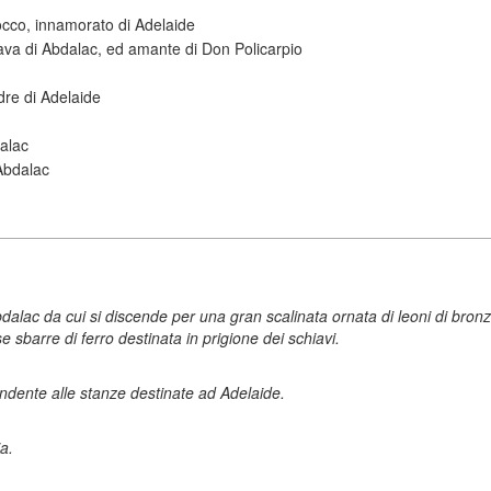
o
occo, innamorato di Adelaide
iava di Abdalac, ed amante di Don Policarpio
dre di Adelaide
alac
Abdalac
alac da cui si discende per una gran scalinata ornata di leoni di bronzo;
e sbarre di ferro destinata in prigione dei schiavi.
ndente alle stanze destinate ad Adelaide.
a.