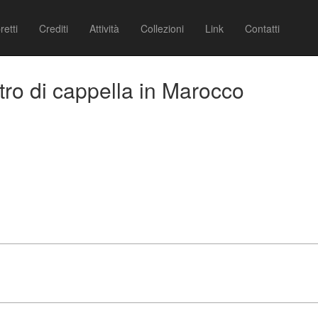
retti
Crediti
Attività
Collezioni
Link
Contatti
tro di cappella in Marocco