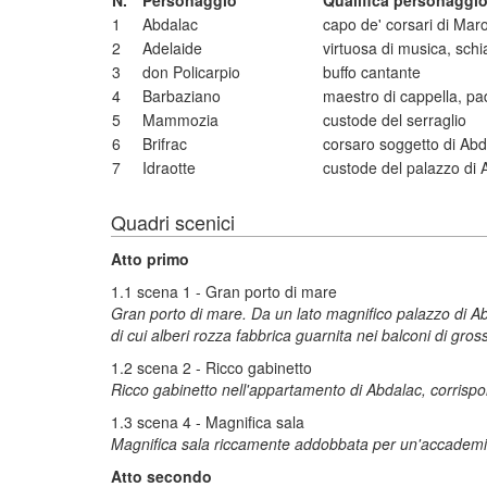
N.
Personaggio
Qualifica personaggi
1
Abdalac
capo de' corsari di Mar
2
Adelaide
virtuosa di musica, sch
3
don Policarpio
buffo cantante
4
Barbaziano
maestro di cappella, pa
5
Mammozia
custode del serraglio
6
Brifrac
corsaro soggetto di Abd
7
Idraotte
custode del palazzo di 
Quadri scenici
Atto primo
1.1 scena 1 - Gran porto di mare
Gran porto di mare. Da un lato magnifico palazzo di Abd
di cui alberi rozza fabbrica guarnita nei balconi di gross
1.2 scena 2 - Ricco gabinetto
Ricco gabinetto nell'appartamento di Abdalac, corrispo
1.3 scena 4 - Magnifica sala
Magnifica sala riccamente addobbata per un'accademi
Atto secondo