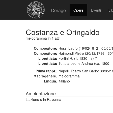
Corago
Opere
Eventi
Lib
Costanza e Oringaldo
melodramma
in 1 atti
Compositore:
Rossi Lauro (19/02/1812 - 05/05/
Compositore:
Raimondi Pietro (20/12/1786 - 30
Librettista:
Fortini R. (fl. 1830 - ?) ?
Librettista:
Tottola Leone Andrea (ca. 1800 -
Prima rappr.:
Napoli, Teatro San Carlo: 30/05/
Macrogenere:
melodramma
Lingua:
italiano
Ambientazione
L'azione è in Ravenna