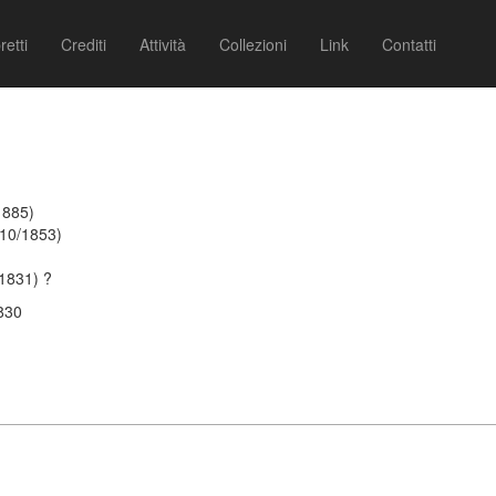
retti
Crediti
Attività
Collezioni
Link
Contatti
1885)
/10/1853)
 1831) ?
1830