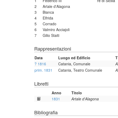
1
Federico III
re di Sicilia
2
Artale d'Alagona
3
Bianca
4
Elfrida
5
Corrado
6
Valmiro Acciajoli
7
Gilio Staiti
Rappresentazioni
Data
Luogo ed Edificio
T
? 1816
Catania, Comunale
A
prim. 1831
Catania, Teatro Comunale
A
Libretti
Anno
Titolo
1831
Artale d'Alagona
Bibliografia