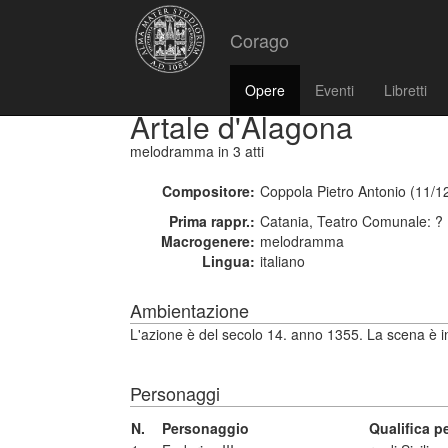
Corago
Opere
Eventi
Libretti
Artale d'Alagona
melodramma
in 3 atti
Compositore:
Coppola Pietro Antonio (11/1
Prima rappr.:
Catania, Teatro Comunale: ?
Macrogenere:
melodramma
Lingua:
italiano
Ambientazione
L'azione è del secolo 14. anno 1355. La scena è in
Personaggi
N.
Personaggio
Qualifica 