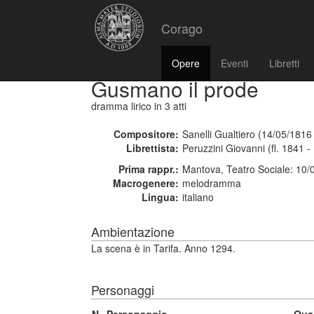
Corago
Opere
Eventi
Libretti
Gusmano il prode
dramma lirico
in 3 atti
Compositore:
Sanelli Gualtiero (14/05/1816
Librettista:
Peruzzini Giovanni (fl. 1841 - 
Prima rappr.:
Mantova, Teatro Sociale: 10/
Macrogenere:
melodramma
Lingua:
italiano
Ambientazione
La scena è in Tarifa. Anno 1294.
Personaggi