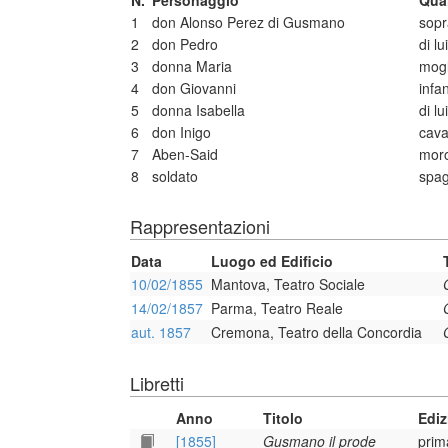
N.
Personaggio
Qual
1
don Alonso Perez di Gusmano
sopr
2
don Pedro
di lui
3
donna Maria
mogl
4
don Giovanni
infan
5
donna Isabella
di lui
6
don Inigo
cava
7
Aben-Said
mor
8
soldato
spa
Rappresentazioni
Data
Luogo ed Edificio
10/02/1855
Mantova, Teatro Sociale
14/02/1857
Parma, Teatro Reale
aut. 1857
Cremona, Teatro della Concordia
Libretti
Anno
Titolo
Ediz
[1855]
Gusmano il prode
prim