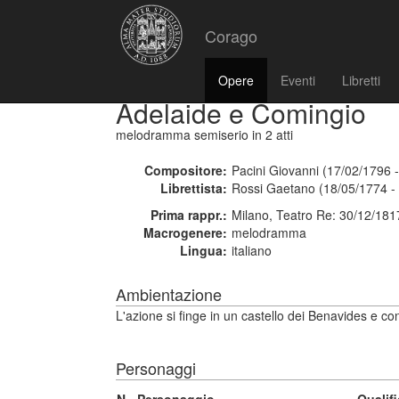
Corago
Opere
Eventi
Libretti
Adelaide e Comingio
melodramma semiserio
in 2 atti
Compositore:
Pacini Giovanni (17/02/1796 
Librettista:
Rossi Gaetano (18/05/1774 -
Prima rappr.:
Milano, Teatro Re: 30/12/181
Macrogenere:
melodramma
Lingua:
italiano
Ambientazione
L'azione si finge in un castello dei Benavides e co
Personaggi