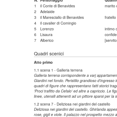
N.
Personaggio
Qualif
1
il Conte di Benavides
marito 
2
Adelaide
3
il Maresciallo di Benavides
fratell
4
il cavalier di Comingio
5
Lorenzo
intimo 
6
Lisaura
confide
7
Alberico
[servit
Quadri scenici
Atto primo
1.1 scena 1 - Galleria terrena
Galleria terrena corrispondente a varj appartamenti
Giardini nel fondo. Peristilio grandioso d'ingresso i
quadri di figure che rappresentano fatti storici trag
'Proci trafitto da Cefalo' ed altre a capriccio. Le fi
linee, utensili attenenti ad un pittore sparsi per la
1.2 scena 7 - Deliziosa nei giardini del castello
Deliziosa nei giardini del castello. Ghirlanda appe
rose, gigli e viole. Il palazzo nel prospetto mezzo a