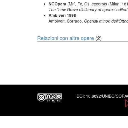
NGOpera
(Mr*, Fc, Os, excerpts (Milan, 181
The *new Grove dictionary of opera / edited
Ambìveri 1998
Ambìveri, Corrado,
Operisti minori dell'Otto
Relazioni con altre opere
(2)
DOI:
10.6092/UNIBO/COR