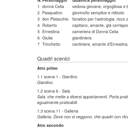
N.
Personaggio
Qualifica personaggio
1
donna Celia
vedova giovane, orgogliosa e 
2
Pasqualino
giovinotto semplice e ridicolo
3
don Pistacchio
fanatico per l'astrologia, ricco
4
Roberto
capitano, amante, già corrisp
5
Ernestina
cameriera di Donna Celia
6
Giulia
giardiniera
7
Trinchetto
cantiniere, amante d'Ernestina
Quadri scenici
Atto primo
1.1 scena 1 - Giardino
Giardino.
1.2 scena 6 - Sala
Sala, che mette a diversi appartamenti. Porta pratic
egualmente praticabili.
1.3 scena 11 - Galleria
Galleria. Dove non si veggono, che quadri con ritratt
Atto secondo