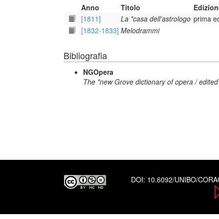
Anno
Titolo
Edizion
[1811]
La *casa dell'astrologo
prima e
[1832-1833]
Melodrammi
Bibliografia
NGOpera
The *new Grove dictionary of opera / edited
DOI:
10.6092/UNIBO/COR