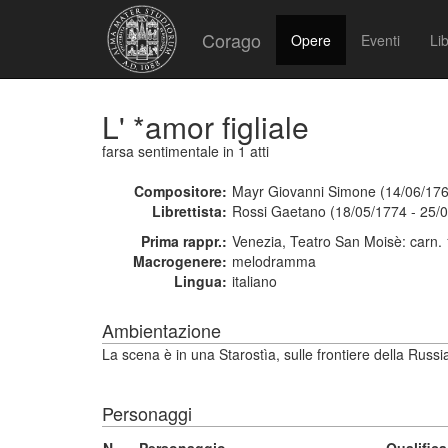
Corago
Opere
Eventi
Lib
L' *amor figliale
farsa sentimentale
in 1 atti
Compositore:
Mayr Giovanni Simone (14/06/176
Librettista:
Rossi Gaetano (18/05/1774 - 25/
Prima rappr.:
Venezia, Teatro San Moisè: carn.
Macrogenere:
melodramma
Lingua:
italiano
Ambientazione
La scena è in una Starostìa, sulle frontiere della Russi
Personaggi