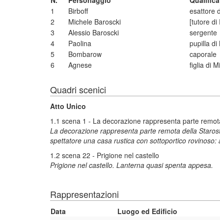
N.
Personaggio
Qualific
1
Birboff
esattore d
2
Michele Baroscki
[tutore di
3
Alessio Baroscki
sergente
4
Paolina
pupilla di
5
Bombarow
caporale
6
Agnese
figlia di 
Quadri scenici
Atto Unico
1.1 scena 1 - La decorazione rappresenta parte remota
La decorazione rappresenta parte remota della Starosti
spettatore una casa rustica con sottoportico rovinoso: al
1.2 scena 22 - Prigione nel castello
Prigione nel castello. Lanterna quasi spenta appesa.
Rappresentazioni
Data
Luogo ed Edificio