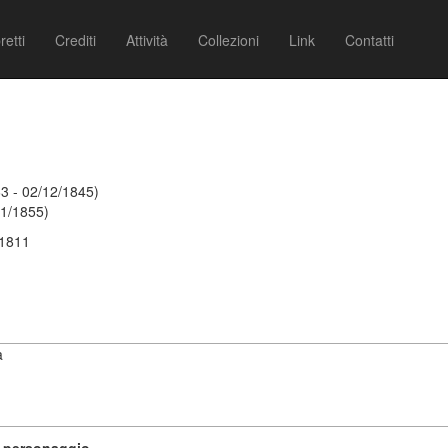
retti
Crediti
Attività
Collezioni
Link
Contatti
3 - 02/12/1845)
01/1855)
 1811
a