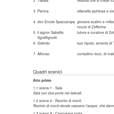
2
Tisbea
vedova che si crede tr
3
Pierina
villanella spiritosa e 
4
don Ercole Spaccarape
giovane scaltro e mill
nozze di Zefferina
5
il signor Sabellio
tutore e curatore di Zef
Sgraffignotti
6
Gelindo
suo nipote, amante di 
7
Alfonso
contadino ricco, di ma
Quadri scenici
Atto primo
1.1 scena 1 - Sala
Sala con due porte nei laterali.
1.2 scena 4 - Recinto di monti
Recinto di monti donde cascano l'acque, che danno
1.3 scena 9 - Campagna corta