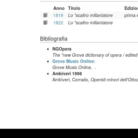
Anno
Titolo
Edizi
1819
Lo *scaltro millantatore
prima 
1822
Lo *scaltro millantatore
Bibliografia
NGOpera
The *new Grove dictionary of opera / edited
Grove Music Online
:
Grove Music Online,
.
Ambìveri 1998
Ambìveri, Corrado,
Operisti minori dell'Otto