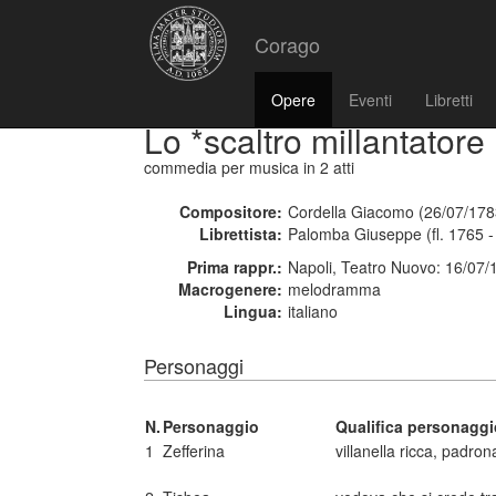
Corago
Opere
Eventi
Libretti
Lo *scaltro millantatore
commedia per musica
in 2 atti
Compositore:
Cordella Giacomo (26/07/178
Librettista:
Palomba Giuseppe (fl. 1765 -
Prima rappr.:
Napoli, Teatro Nuovo: 16/07/
Macrogenere:
melodramma
Lingua:
italiano
Personaggi
N.
Personaggio
Qualifica personaggi
1
Zefferina
villanella ricca, padro