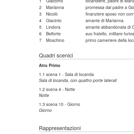
1
Giacomo
locandiere, padre di Mar
2
Marianna
promessa dal padre a Gia
3
Nicolò
finanziere sposo non corr
4
Giacinto
amante di Marianna
5
Lindora
amante abbandonata di G
6
Belforte
suo fratello, militare furio
7
Moschino
primo cameriere della lo
Quadri scenici
Atto Primo
1.1 scena 1 - Sala di locanda
Sala di locanda, con quattro porte laterali
1.2 scena 4 - Notte
Notte
1.3 scena 10 - Giorno
Giorno
Rappresentazioni