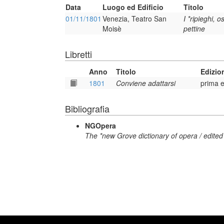
Data
Luogo ed Edificio
Titolo
01/11/1801
Venezia, Teatro San
I *ripieghi, o
Moisè
pettine
Libretti
Anno
Titolo
Edizio
1801
Conviene adattarsi
prima e
Bibliografia
NGOpera
The *new Grove dictionary of opera / edited