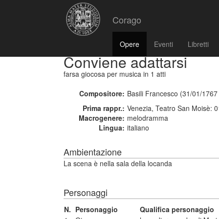
Corago
Opere
Eventi
Libretti
Conviene adattarsi
farsa giocosa per musica
in 1 atti
Compositore:
Basili Francesco (31/01/1767
Prima rappr.:
Venezia, Teatro San Moisè: 
Macrogenere:
melodramma
Lingua:
italiano
Ambientazione
La scena è nella sala della locanda
Personaggi
N.
Personaggio
Qualifica personaggio