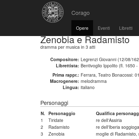
Corago
Opere
Eventi
Libretti
Zenobia e Radamisto
dramma per musica
in 3 atti
Compositore:
Legrenzi Giovanni (12/08/162
Librettista:
Bentivoglio Ippolito (fl. 1650 -
Prima rappr.:
Ferrara, Teatro Bonacossi: 0
Macrogenere:
melodramma
Lingua:
italiano
Personaggi
N.
Personaggio
Qualifica personagg
1
Tiridate
re dell'Assiria
2
Radamisto
re dell'Iberia soggiog
3
Zenobia
moglie di Radamisto, 