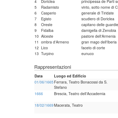
4
Doriclea
principessa de Parti 
5
Radamisto
vinto, sotto nome di 
6
Casperio
generale di Tiridate
7
Egisto
scudiero di Doriclea
8
Oreste
capitano delle guardie
9
Fidalba
damigella di Zenobia
10
Alceste
pastore dell'Armenia
11
ombra d'Armeno
gran mago dell'Iberia
12
Lico
faceto di corte
13
Turpino
eunuco
Rappresentazioni
Data
Luogo ed Edificio
01/06/1665
Ferrara, Teatro Bonacossi da S.
Stefano
1666
Brescia, Teatro dell'Accademia
18/02/1669
Macerata, Teatro