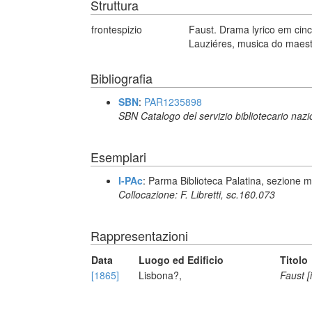
Struttura
frontespizio
Faust. Drama lyrico em cinco
Lauziéres, musica do maest
Bibliografia
SBN
:
PAR1235898
SBN Catalogo del servizio bibliotecario naz
Esemplari
I-PAc
: Parma Biblioteca Palatina, sezione m
Collocazione: F. Libretti, sc.160.073
Rappresentazioni
Data
Luogo ed Edificio
Titolo
[1865]
Lisbona?,
Faust [i