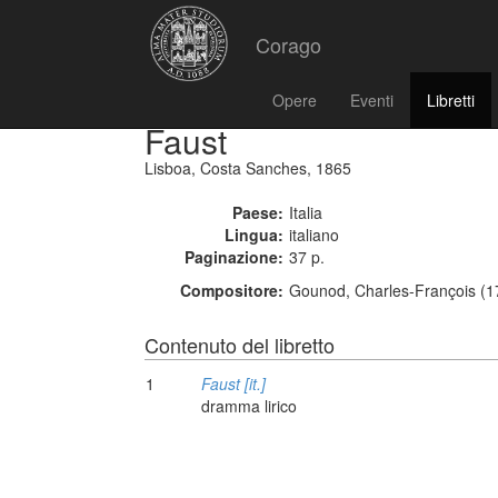
Corago
Opere
Eventi
Libretti
Faust
Lisboa, Costa Sanches, 1865
Paese:
Italia
Lingua:
italiano
Paginazione:
37 p.
Compositore:
Gounod, Charles-François (1
Contenuto del libretto
1
Faust [it.]
dramma lirico