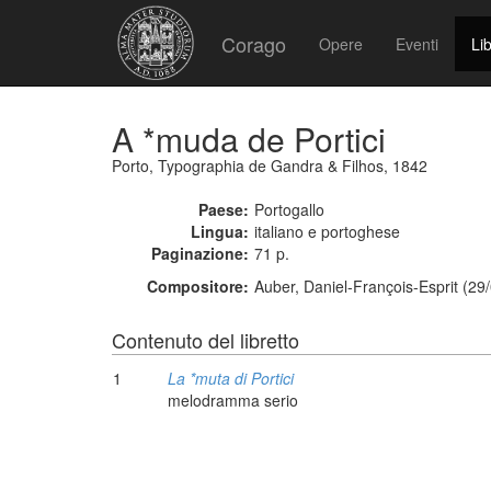
Corago
Opere
Eventi
Lib
A *muda de Portici
Porto, Typographia de Gandra & Filhos, 1842
Paese:
Portogallo
Lingua:
italiano e portoghese
Paginazione:
71 p.
Compositore:
Auber, Daniel-François-Esprit (29
Contenuto del libretto
1
La *muta di Portici
melodramma serio