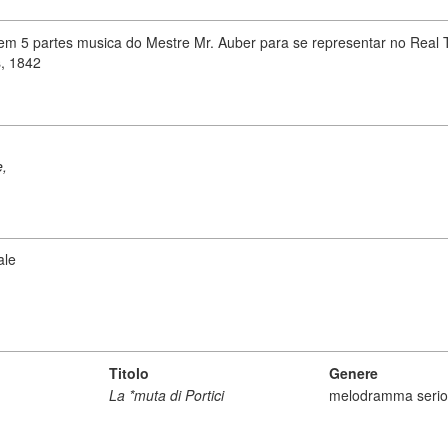
em 5 partes musica do Mestre Mr. Auber para se representar no Real Th
, 1842
e,
ale
Titolo
Genere
La *muta di Portici
melodramma serio