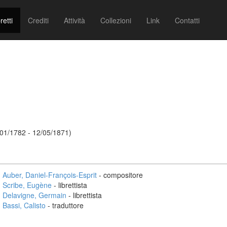
retti
Crediti
Attività
Collezioni
Link
Contatti
/01/1782 - 12/05/1871)
Auber, Daniel-François-Esprit
- compositore
Scribe, Eugène
- librettista
Delavigne, Germain
- librettista
Bassi, Calisto
- traduttore