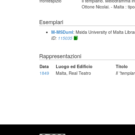
frontespizio
Il templario. Melodramma in 
Ottone Nicolai. - Malta : ti
Esemplari
M-MSDuml
: Msida University of Malta Libra
ID:
115035
Rappresentazioni
Data
Luogo ed Edificio
Titolo
1849
Malta, Real Teatro
Il *templar