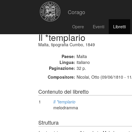
Corago
Opere
Eventi
Libretti
Il *templario
Malta, tipografia Cumbo, 1849
Paese:
Malta
Lingua:
italiano
Paginazione:
32 p.
Compositore:
Nicolai, Otto (09/06/1810 - 1
Contenuto del libretto
1
Il *templario
melodramma
Struttura