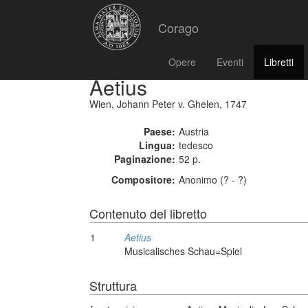
Corago
Opere
Eventi
Libretti
Aetius
Wien, Johann Peter v. Ghelen, 1747
Paese:
Austria
Lingua:
tedesco
Paginazione:
52 p.
Compositore:
Anonimo (? - ?)
Contenuto del libretto
1
Aetius
Musicalisches Schau=Spiel
Struttura