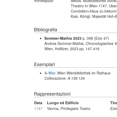
frontespizio
Aetius. Musicalisches Schau=
Theatro In Wien 1747. Ubers
Comödien=Haus zu bekommen
Kais. Königl. Majestät Hof=
Bibliografia
Sommer-Mathis 2023
p. 398 (Ezio 47)
Andrea Sommer-Mathis,
Chronologisches Ve
Wien, Hollitzer, 2023 pp. 147-416
Esemplari
A-Wst
: Wien Wienbibliothek im Rathaus
Collocazione: A 139.134
Rappresentazioni
Data
Luogo ed Edificio
Tit
1747
Vienna, Privilegiato Teatro
Ezi