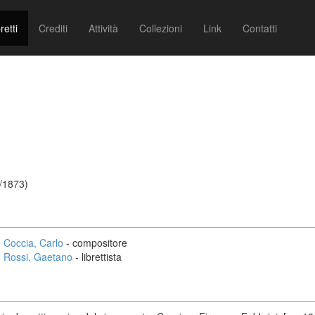
retti
Crediti
Attività
Collezioni
Link
Contatti
4/1873)
Coccia, Carlo
- compositore
Rossi, Gaetano
- librettista