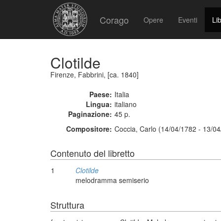
Corago
Opere
Eventi
Lib
Clotilde
Firenze, Fabbrini, [ca. 1840]
Paese:
Italia
Lingua:
italiano
Paginazione:
45 p.
Compositore:
Coccia, Carlo (14/04/1782 - 13/0
Contenuto del libretto
1
Clotilde
melodramma semiserio
Struttura