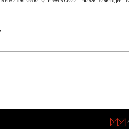
n due atti musica del sig. maestro Coccia. - Firenze : Fabbrini, [ca. 18
e,