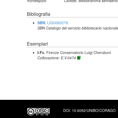
frontespizio
Clotilde. Melodramma semiserio i
Bibliografia
SBN
:
LIG0060278
SBN Catalogo del servizio bibliotecario nazional
Esemplari
I-Fc
: Firenze Conservatorio Luigi Cherubuni
Collocazione: E.V.0474
DOI:
10.6092/UNIBO/CORAGO