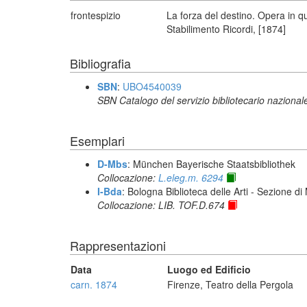
frontespizio
La forza del destino. Opera in q
Stabilimento Ricordi, [1874]
Bibliografia
SBN
:
UBO4540039
SBN Catalogo del servizio bibliotecario nazional
Esemplari
D-Mbs
: München Bayerische Staatsbibliothek
Collocazione:
L.eleg.m. 6294
I-Bda
: Bologna Biblioteca delle Arti - Sezione d
Collocazione: LIB. TOF.D.674
Rappresentazioni
Data
Luogo ed Edificio
carn. 1874
Firenze, Teatro della Pergola