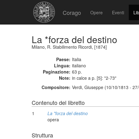
Corago
Opere
Eventi
Lib
La *forza del destino
Milano, R. Stabilimento Ricordi, [1874]
Paese:
Italia
Lingua:
italiano
Paginazione:
63 p.
Note:
in calce a p. [5]: "2-73"
Compositore:
Verdi, Giuseppe (10/10/1813 - 27
Contenuto del libretto
1
La *forza del destino
opera
Struttura