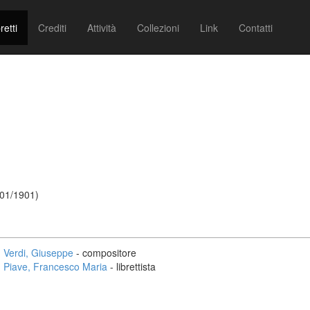
retti
Crediti
Attività
Collezioni
Link
Contatti
/01/1901)
Verdi, Giuseppe
- compositore
Piave, Francesco Maria
- librettista