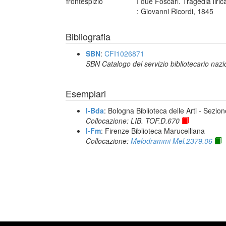
frontespizio
I due Foscari. Tragedia lir
: Giovanni Ricordi, 1845
Bibliografia
SBN
:
CFI1026871
SBN Catalogo del servizio bibliotecario naz
Esemplari
I-Bda
: Bologna Biblioteca delle Arti - Sezio
Collocazione: LIB. TOF.D.670
I-Fm
: Firenze Biblioteca Marucelliana
Collocazione:
Melodrammi Mel.2379.06