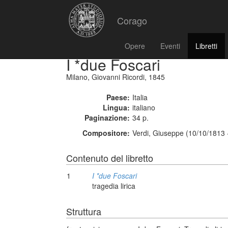
Corago
Opere
Eventi
Libretti
I *due Foscari
Milano, Giovanni Ricordi, 1845
Paese:
Italia
Lingua:
italiano
Paginazione:
34 p.
Compositore:
Verdi, Giuseppe (10/10/1813 
Contenuto del libretto
1
I *due Foscari
tragedia lirica
Struttura