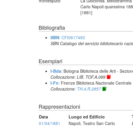
frontespizio
La Gioconda. Melodramma in 
Carlo Napoli quaresima 1881.
[1881]
Bibliografia
SBN
:
CFI0617493
SBN Catalogo del servizio bibliotecario naz
Esemplari
I-Bda
: Bologna Biblioteca delle Arti - Sezio
Collocazione: LIB. TOF.A.089
I-Fn
: Firenze Biblioteca Nazionale Centrale
Collocazione:
TH.4.R.2857
Rappresentazioni
Data
Luogo ed Edificio
01/04/1881
Napoli, Teatro San Carlo