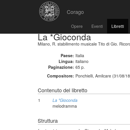
Corago
Opere
Eventi
Libretti
La *Gioconda
Milano, R. stabilimento musicale Tito di Gio. Ricord
Paese:
Italia
Lingua:
italiano
Paginazione:
65 p.
Compositore:
Ponchielli, Amilcare (31/08/1
Contenuto del libretto
1
La *Gioconda
melodramma
Struttura