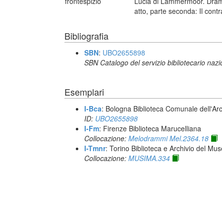
frontespizio
Lucia di Lammermoor. Dramma
atto, parte seconda: Il contr
Bibliografia
SBN
:
UBO2655898
SBN Catalogo del servizio bibliotecario naz
Esemplari
I-Bca
: Bologna Biblioteca Comunale dell'Ar
ID:
UBO2655898
I-Fm
: Firenze Biblioteca Marucelliana
Collocazione:
Melodrammi Mel.2364.18
I-Tmnr
: Torino Biblioteca e Archivio del Mu
Collocazione:
MUSIMA.334