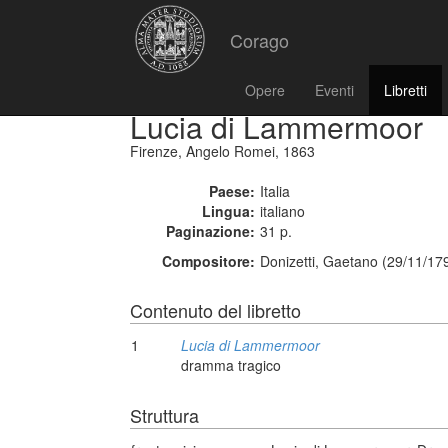
Corago
Opere
Eventi
Libretti
Lucia di Lammermoor
Firenze, Angelo Romei, 1863
Paese:
Italia
Lingua:
italiano
Paginazione:
31 p.
Compositore:
Donizetti, Gaetano (29/11/17
Contenuto del libretto
1
Lucia di Lammermoor
dramma tragico
Struttura