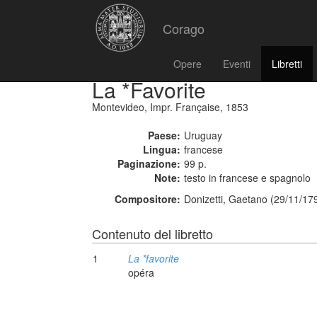
Corago
Opere
Eventi
Libretti
La *Favorite
Montevideo, Impr. Française, 1853
Paese:
Uruguay
Lingua:
francese
Paginazione:
99 p.
Note:
testo in francese e spagnolo
Compositore:
Donizetti, Gaetano (29/11/17
Contenuto del libretto
1
La *favorite
opéra