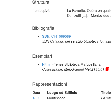
Struttura
frontespizio
La Favorite. Opéra en quat
Donizetti [...]. - Montevideo
Bibliografia
SBN
:
CFI1069589
SBN Catalogo del servizio bibliotecario naz
Esemplari
I-Fm
: Firenze Biblioteca Marucelliana
Collocazione: Melodrammi Mel.2135.01
Rappresentazioni
Data
Luogo ed Edificio
Titolo
1853
Montevideo,
La *fa