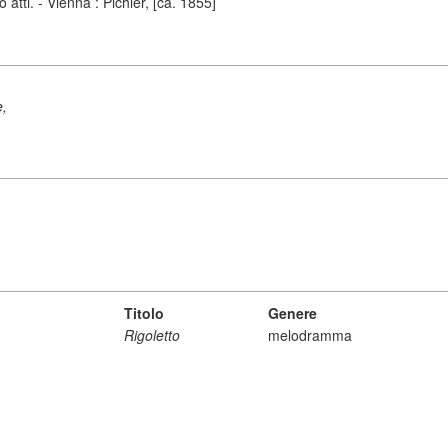
atti. - Vienna : Pichler, [ca. 1855]
e,
Titolo
Genere
Rigoletto
melodramma