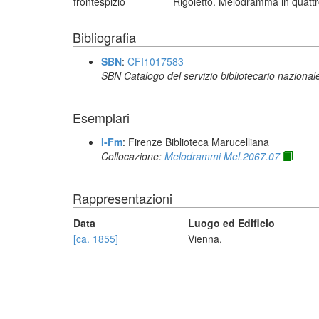
frontespizio
Rigoletto. Melodramma in quattro 
Bibliografia
SBN
:
CFI1017583
SBN Catalogo del servizio bibliotecario nazional
Esemplari
I-Fm
: Firenze Biblioteca Marucelliana
Collocazione:
Melodrammi Mel.2067.07
Rappresentazioni
Data
Luogo ed Edificio
[ca. 1855]
Vienna,