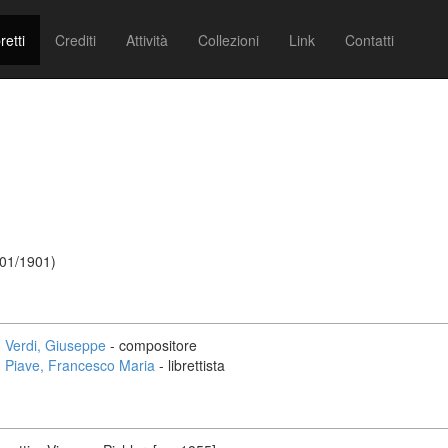
retti
Crediti
Attività
Collezioni
Link
Contatti
/01/1901)
Verdi, Giuseppe
- compositore
Piave, Francesco Maria
- librettista