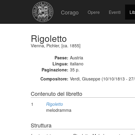
Corago
Opere
Eventi
Lib
Rigoletto
Vienna, Pichler, [ca. 1855]
Paese:
Austria
Lingua:
italiano
Paginazione:
35 p.
Compositore:
Verdi, Giuseppe (10/10/1813 - 27
Contenuto del libretto
1
Rigoletto
melodramma
Struttura