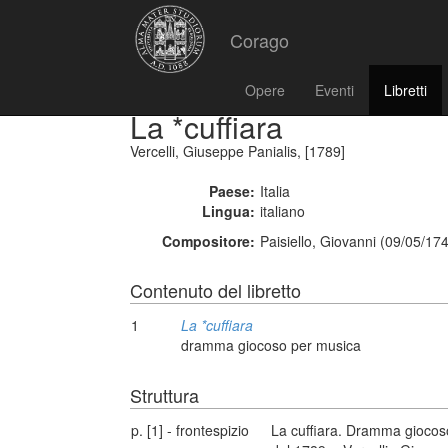
Corago
Opere
Eventi
Libretti
La *cuffiara
Vercelli, Giuseppe Panialis, [1789]
Paese:
Italia
Lingua:
italiano
Compositore:
Paisiello, Giovanni (09/05/17
Contenuto del libretto
1
La *cuffiara
dramma giocoso per musica
Struttura
p. [1] - frontespizio
La cuffiara. Dramma giocoso 