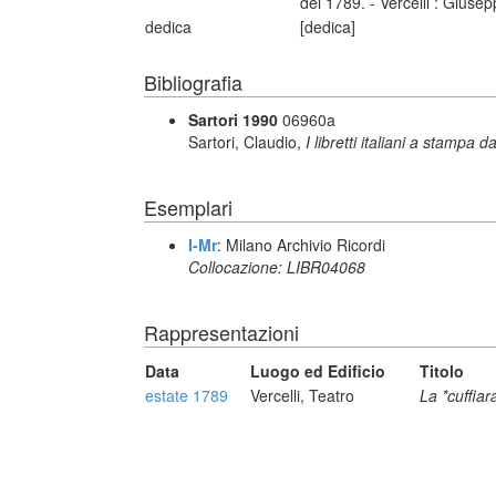
del 1789. - Vercelli : Giusep
dedica
[dedica]
Bibliografia
Sartori 1990
06960a
Sartori, Claudio,
I libretti italiani a stampa d
Esemplari
I-Mr
: Milano Archivio Ricordi
Collocazione: LIBR04068
Rappresentazioni
Data
Luogo ed Edificio
Titolo
estate 1789
Vercelli, Teatro
La *cuffiar