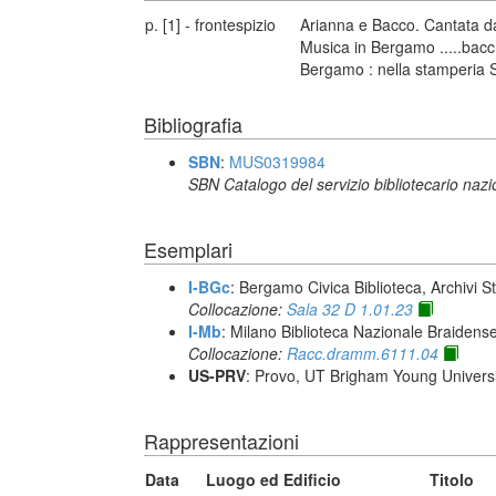
p. [1] - frontespizio
Arianna e Bacco. Cantata da
Musica in Bergamo .....bacch
Bergamo : nella stamperia 
Bibliografia
SBN
:
MUS0319984
SBN Catalogo del servizio bibliotecario naz
Esemplari
I-BGc
: Bergamo Civica Biblioteca, Archivi S
Collocazione:
Sala 32 D 1.01.23
I-Mb
: Milano Biblioteca Nazionale Braidens
Collocazione:
Racc.dramm.6111.04
US-PRV
: Provo, UT Brigham Young Universi
Rappresentazioni
Data
Luogo ed Edificio
Titolo