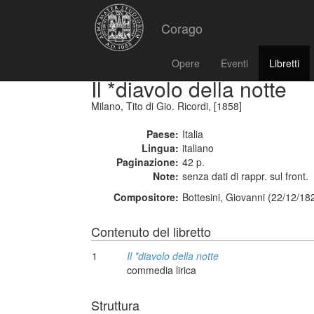
Corago
Opere
Eventi
Libretti
Il *diavolo della notte
Milano, Tito di Gio. Ricordi, [1858]
Paese:
Italia
Lingua:
italiano
Paginazione:
42 p.
Note:
senza dati di rappr. sul front.
Compositore:
Bottesini, Giovanni (22/12/18
Contenuto del libretto
1
Il *diavolo della notte
commedia lirica
Struttura