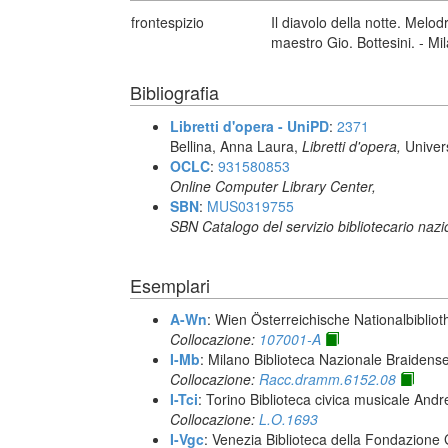
frontespizio
Il diavolo della notte. Melo
maestro Gio. Bottesini. - Mil
Bibliografia
Libretti d'opera - UniPD
:
2371
Bellina, Anna Laura,
Libretti d'opera,
Univer
OCLC
:
931580853
Online Computer Library Center,
SBN
:
MUS0319755
SBN Catalogo del servizio bibliotecario naz
Esemplari
A-Wn
: Wien Österreichische Nationalbibliot
Collocazione:
107001-A
I-Mb
: Milano Biblioteca Nazionale Braidens
Collocazione:
Racc.dramm.6152.08
I-Tci
: Torino Biblioteca civica musicale Andr
Collocazione:
L.O.1693
I-Vgc
: Venezia Biblioteca della Fondazione 