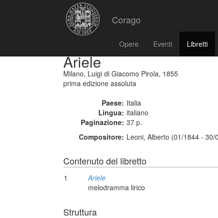
Corago
Opere
Eventi
Libretti
Ariele
Milano, Luigi di Giacomo Pirola, 1855
prima edizione assoluta
Paese:
Italia
Lingua:
italiano
Paginazione:
37 p.
Compositore:
Leoni, Alberto (01/1844 - 30/
Contenuto del libretto
1
Ariele
melodramma lirico
Struttura