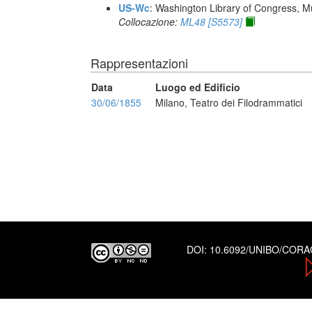
US-Wc
: Washington Library of Congress, Mu
Collocazione:
ML48 [S5573]
Rappresentazioni
Data
Luogo ed Edificio
30/06/1855
Milano, Teatro dei Filodrammatici
DOI:
10.6092/UNIBO/COR