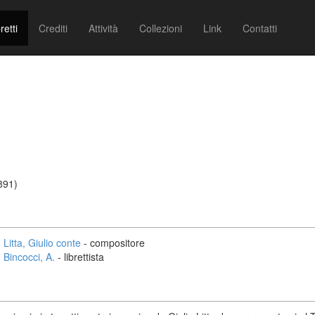
retti
Crediti
Attività
Collezioni
Link
Contatti
1891)
Litta, Giulio conte
- compositore
Bincocci, A.
- librettista