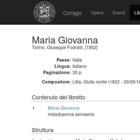
Corago
Opere
Eventi
Lib
Maria Giovanna
Torino, Giuseppe Fodratti, [1852]
Paese:
Italia
Lingua:
italiano
Paginazione:
35 p.
Compositore:
Litta, Giulio conte (1822 - 29/05/
Contenuto del libretto
1
Maria Giovanna
melodramma semiserio
Struttura