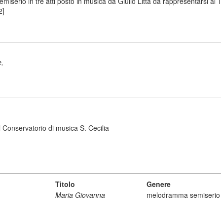
erio in tre atti posto in musica da Giulio Litta da rappresentarsi al 
2]
e,
 Conservatorio di musica S. Cecilia
Titolo
Genere
Maria Giovanna
melodramma semiserio