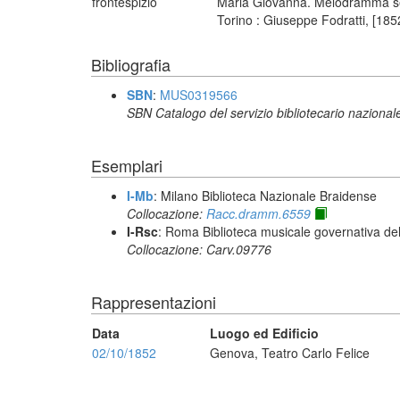
frontespizio
Maria Giovanna. Melodramma semis
Torino : Giuseppe Fodratti, [185
Bibliografia
SBN
:
MUS0319566
SBN Catalogo del servizio bibliotecario nazional
Esemplari
I-Mb
: Milano Biblioteca Nazionale Braidense
Collocazione:
Racc.dramm.6559
I-Rsc
: Roma Biblioteca musicale governativa del
Collocazione: Carv.09776
Rappresentazioni
Data
Luogo ed Edificio
02/10/1852
Genova, Teatro Carlo Felice