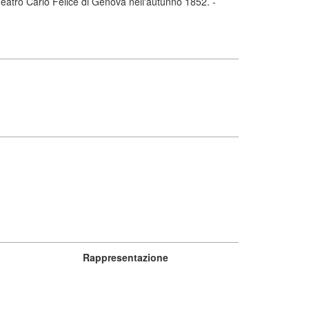
Teatro Carlo Felice di Genova nell'autunno 1852. -
Rappresentazione