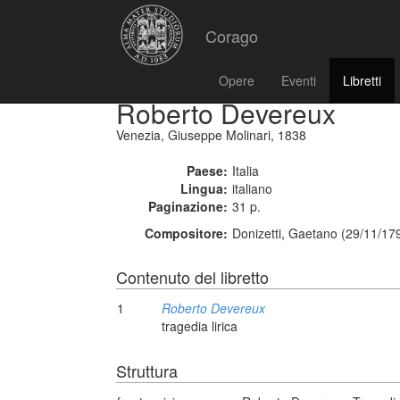
Corago
Opere
Eventi
Libretti
Roberto Devereux
Venezia, Giuseppe Molinari, 1838
Paese:
Italia
Lingua:
italiano
Paginazione:
31 p.
Compositore:
Donizetti, Gaetano (29/11/17
Contenuto del libretto
1
Roberto Devereux
tragedia lirica
Struttura