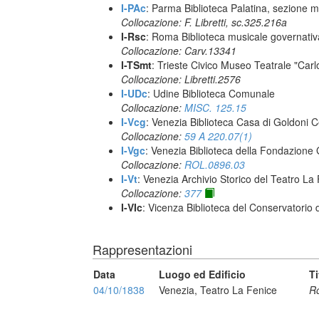
I-PAc
: Parma Biblioteca Palatina, sezione m
Collocazione: F. Libretti, sc.325.216a
I-Rsc
: Roma Biblioteca musicale governativa
Collocazione: Carv.13341
I-TSmt
: Trieste Civico Museo Teatrale "Carl
Collocazione: Libretti.2576
I-UDc
: Udine Biblioteca Comunale
Collocazione:
MISC. 125.15
I-Vcg
: Venezia Biblioteca Casa di Goldoni C
Collocazione:
59 A 220.07(1)
I-Vgc
: Venezia Biblioteca della Fondazione 
Collocazione:
ROL.0896.03
I-Vt
: Venezia Archivio Storico del Teatro La
Collocazione:
377
I-VIc
: Vicenza Biblioteca del Conservatorio 
Rappresentazioni
Data
Luogo ed Edificio
Ti
04/10/1838
Venezia, Teatro La Fenice
R