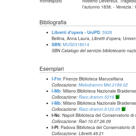
frontespizio
Roberto Devereux. Tragedia 
l'autunno 1838. - Venezia :
Bibliografia
Libretti d'opera - UniPD
:
5928
Bellina, Anna Laura,
Libretti d'opera,
Univer
SBN
:
MUS0318014
SBN Catalogo del servizio bibliotecario naz
Esemplari
I-Fm
: Firenze Biblioteca Marucelliana
Collocazione:
Melodrammi Mel.2189.02
I-Mb
: Milano Biblioteca Nazionale Braidens
Collocazione:
Racc.dramm.5219
I-Mb
: Milano Biblioteca Nazionale Braidens
Collocazione:
Racc.dramm.6122.05
I-Nc
: Napoli Biblioteca del Conservatorio di
Collocazione: Rari 10.07.26.09
I-Pl
: Padova Biblioteca del Conservatorio di
Collocazione: Libretti.49.21