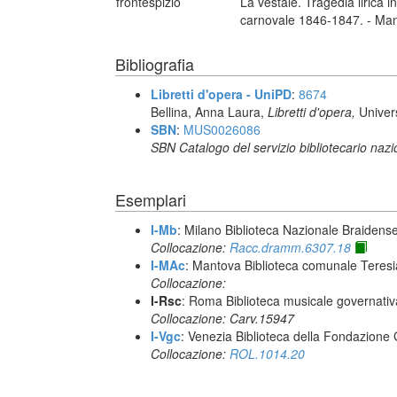
frontespizio
La vestale. Tragedia lirica i
carnovale 1846-1847. - Manto
Bibliografia
Libretti d'opera - UniPD
:
8674
Bellina, Anna Laura,
Libretti d'opera,
Univer
SBN
:
MUS0026086
SBN Catalogo del servizio bibliotecario naz
Esemplari
I-Mb
: Milano Biblioteca Nazionale Braidens
Collocazione:
Racc.dramm.6307.18
I-MAc
: Mantova Biblioteca comunale Teres
Collocazione:
I-Rsc
: Roma Biblioteca musicale governativa
Collocazione: Carv.15947
I-Vgc
: Venezia Biblioteca della Fondazione 
Collocazione:
ROL.1014.20