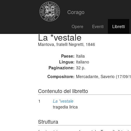
Corago
Opere
Eventi
Libretti
La *vestale
Mantova, fratelli Negretti, 1846
Paese:
Italia
Lingua:
italiano
Paginazione:
32 p.
Compositore:
Mercadante, Saverio (17/09/
Contenuto del libretto
1
La *vestale
tragedia lirica
Struttura